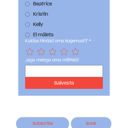
Beatrice
Kristin
Kelly
Ei mäleta
Kuidas hindad oma kogemust?
*
Jaga meiega oma mõtteid!
Salvesta
Subscribe
Book