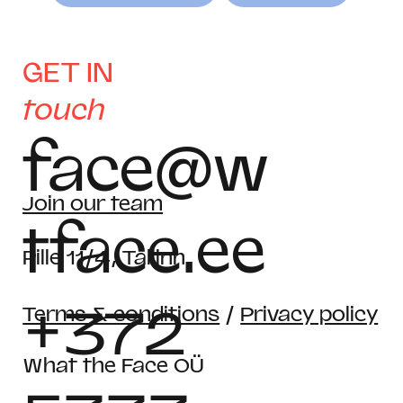
GET IN
touch
face@w
Join our team
tface.ee
Pille 11/4, Tallinn
+372
Terms & conditions
/
Privacy policy
What the Face OÜ