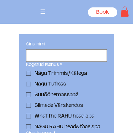
☰
Book
Sinu nimi
Kogetud teenus
*
Nägu Trimmis/Kätega
Nägu Tutikas
Suuõõnemassaaž
Silmade Värskendus
What the RAHU head spa
NÄGU RAHU head&face spa