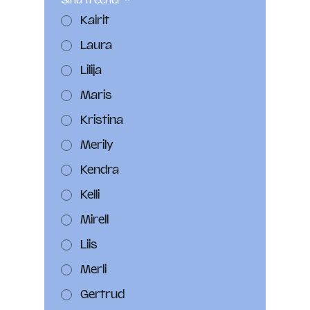
Sinu treener
*
Kairit
Laura
Lilija
Maris
Kristina
Merily
Kendra
Kelli
Mirell
Liis
Merli
Gertrud