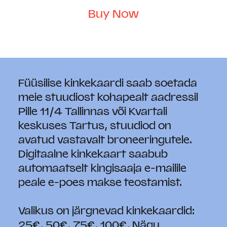
Buy Now
Füüsilise kinkekaardi saab soetada
meie stuudiost kohapealt aadressil
Pille 11/4 Tallinnas või Kvartali
keskuses Tartus, stuudiod on
avatud vastavalt broneeringutele.
Digitaalne kinkekaart saabub
automaatselt kingisaaja e-mailile
peale e-poes makse teostamist.
Valikus on järgnevad kinkekaardid:
25€, 50€, 75€, 100€, Nägu