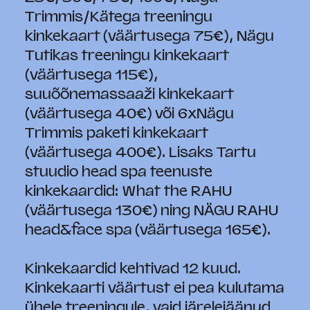
Trimmis/Kätega treeningu
kinkekaart (väärtusega 75€), Nägu
Tutikas treeningu kinkekaart
(väärtusega 115€),
suuõõnemassaaži kinkekaart
(väärtusega 40€) või 6xNägu
Trimmis paketi kinkekaart
(väärtusega 400€). Lisaks Tartu
stuudio head spa teenuste
kinkekaardid: What the RAHU
(väärtusega 130€) ning NÄGU RAHU
head&face spa (väärtusega 165€).
Kinkekaardid kehtivad 12 kuud.
Kinkekaarti väärtust ei pea kulutama
ühele treeningule, vaid järelejäänud