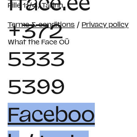
tface.ee
Pille 11/4, Tallinn
+372
Terms & conditions
/
Privacy policy
What the Face OÜ
5333
5399
Faceboo