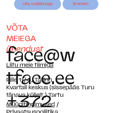
Liitu uudiskirjaga
Broneeri
VÕTA
MEIEGA
ühendust
face@w
Liitu meie tiimiga
tface.ee
Pille 11/4, Tallinn
Kvartali keskus (sissepääs Turu
+372
tänava küljelt,) Tartu
Müügitingimused
/
Privaatsuspoliitika