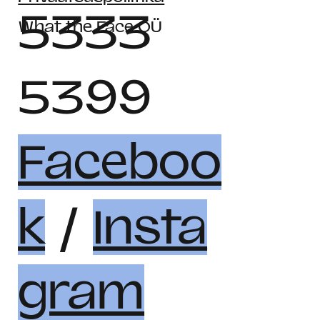
5333
What the Face OÜ
5399
Faceboo
k
/
Insta
gram