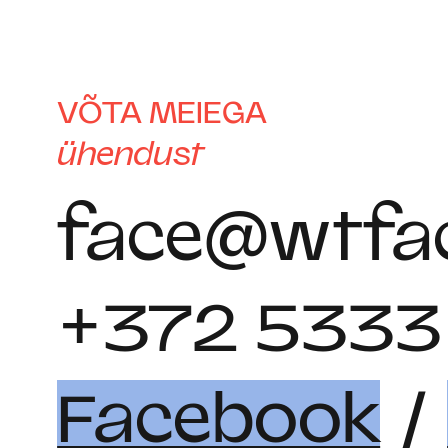
VÕTA MEIEGA
ühendust
face@wtfac
+372 5333
Facebook
/