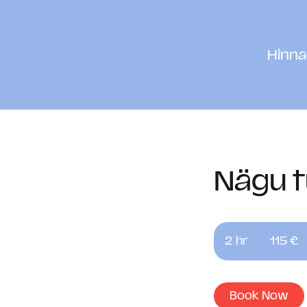
Hinna
Nägu t
115
eurot
2 hr
2
115 €
h
r
Book Now