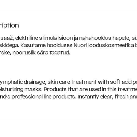
iption
saaž, elektriline stimulatsioon ja nahahooldus hapete,
askidega. Kasutame hoolduses Nuori looduskosmeetika b
ärske, nooruslik sära tagatud.
ymphatic drainage, skin care treatment with soft acid pe
isturizing masks. Products that are used in this treat
nd’s professional line products. Instantly clear, fresh 