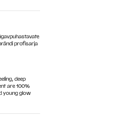
 sügavpuhastavate
rändi profisarja
eling, deep
ment are 100%
and young glow