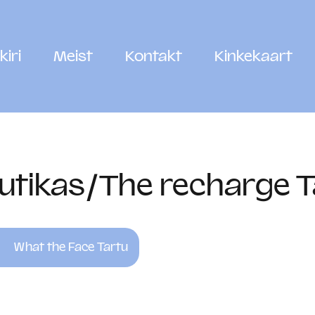
kiri
Meist
Kontakt
Kinkekaart
utikas/The recharge T
What the Face Tartu