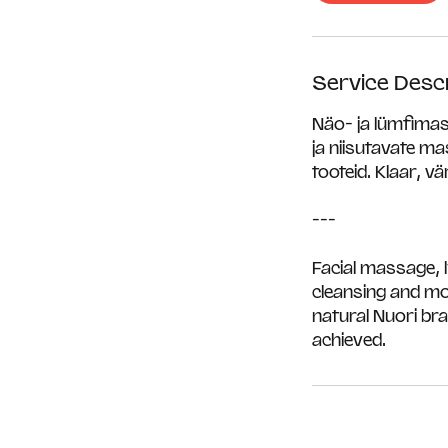
Service Descr
Näo- ja lümfimas
ja niisutavate m
tooteid. Klaar, v
---
Facial massage, l
cleansing and mo
natural Nuori bra
achieved.