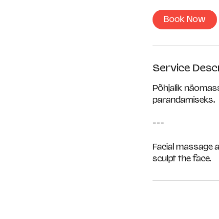
Book Now
Service Descr
Põhjalik näomassa
parandamiseks.
---
Facial massage a
sculpt the face.