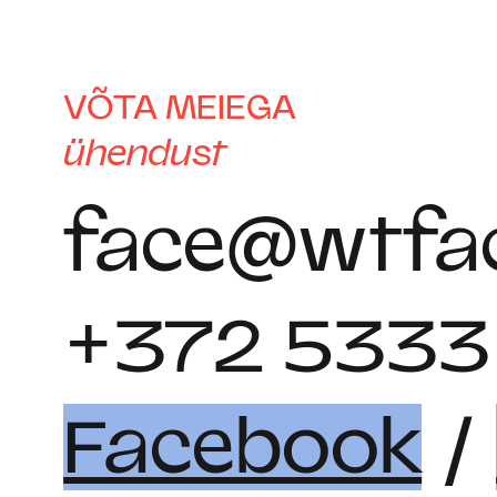
VÕTA MEIEGA
ühendust
face@wtfac
+372 5333
Facebook
/