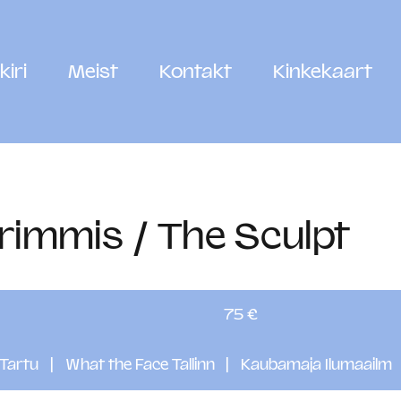
kiri
Meist
Kontakt
Kinkekaart
rimmis / The Sculpt
75
eurot
75 €
 Tartu
|
What the Face Tallinn
|
Kaubamaja Ilumaailm