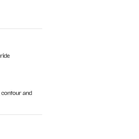
ride
, contour and