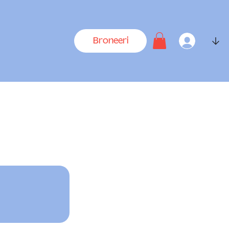
↓
Broneeri