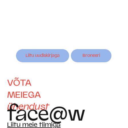
Liitu uudiskirjaga
Broneeri
VÕTA
MEIEGA
ühendust
face@w
Liitu meie tiimiga