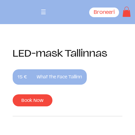
☰
Broneeri
LED-mask Tallinnas
15
eurot
15 €
What the Face Tallinn
Book Now