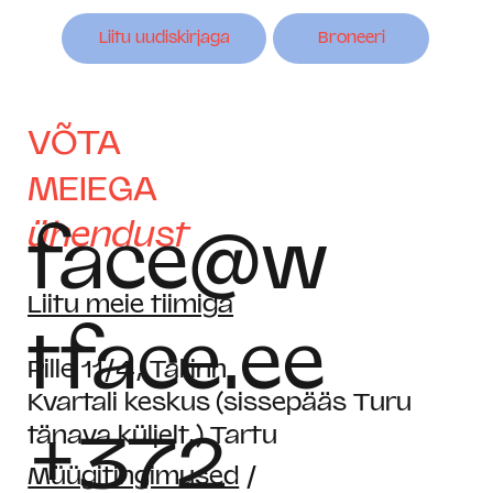
Liitu uudiskirjaga
Broneeri
VÕTA
MEIEGA
ühendust
face@w
Liitu meie tiimiga
tface.ee
Pille 11/4, Tallinn
Kvartali keskus (sissepääs Turu
+372
tänava küljelt,) Tartu
Müügitingimused
/