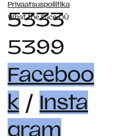
Privaatsuspoliitika
5333
What the Face OÜ
5399
Faceboo
k
/
Insta
gram