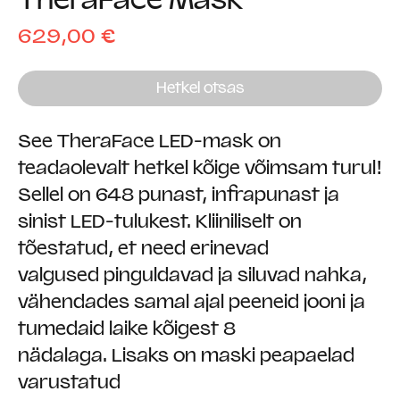
Price
629,00 €
Hetkel otsas
See TheraFace LED-mask on
teadaolevalt hetkel kõige võimsam turul!
Sellel on 648 punast, infrapunast ja
sinist LED-tulukest. Kliiniliselt on
tõestatud, et need erinevad
valgused pinguldavad ja siluvad nahka,
vähendades samal ajal peeneid jooni ja
tumedaid laike kõigest 8
nädalaga. Lisaks on maski peapaelad
varustatud