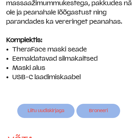
massaažimummukestega, pakkudes nä
ole ja peanahale lõõgastust ning
parandades ka vereringet peanahas.
Komplektis:
TheraFace maski seade
Eemaldatavad silmakaitsed
Maski alus
USB-C laadimiskaabel
Liitu uudiskirjaga
Broneeri