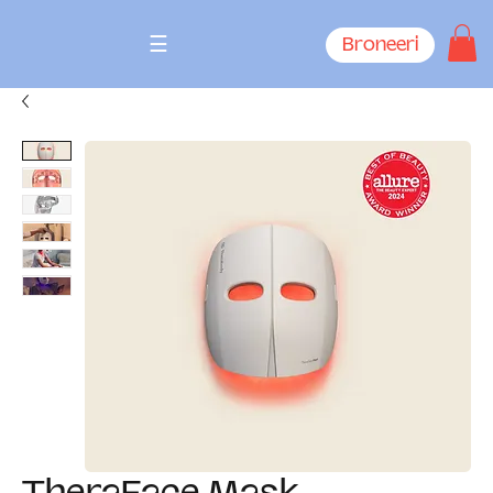
☰
Broneeri
TheraFace Mask