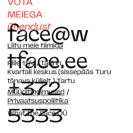
VÕTA
MEIEGA
ühendust
face@w
Liitu meie tiimiga
tface.ee
Pille 11/4, Tallinn
Kvartali keskus (sissepääs Turu
+372
tänava küljelt,) Tartu
Müügitingimused
/
Privaatsuspoliitika
5333
What the Face OÜ