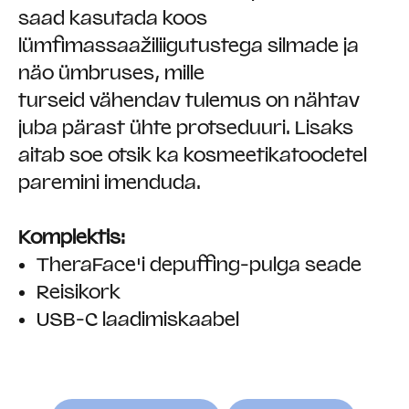
saad kasutada koos
lümfimassaažiliigutustega silmade ja
näo ümbruses, mille
turseid vähendav tulemus on nähtav
juba pärast ühte protseduuri. Lisaks
aitab soe otsik ka kosmeetikatoodetel
paremini imenduda.
Komplektis:
TheraFace'i depuffing-pulga seade
Reisikork
USB-C laadimiskaabel