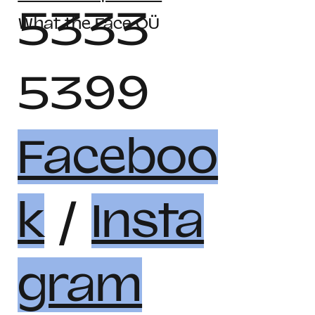
5333
What the Face OÜ
5399
Faceboo
k
/
Insta
gram