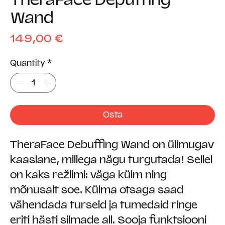
Wand
Price
149,00 €
Quantity
*
Osta
TheraFace Debuffing Wand on ülimugav
kaaslane, millega nägu turgutada! Sellel
on kaks režiimi: väga külm ning
mõnusalt soe. Külma otsaga saad
vähendada turseid ja tumedaid ringe
eriti hästi silmade all. Sooja funktsiooni