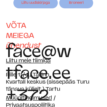
Liitu uudiskirjaga
Broneeri
VÕTA
MEIEGA
ühendust
face@w
Liitu meie tiimiga
tface.ee
Pille 11/4, Tallinn
Kvartali keskus (sissepääs Turu
+372
tänava küljelt,) Tartu
Müügitingimused
/
Privaatsuspoliitika