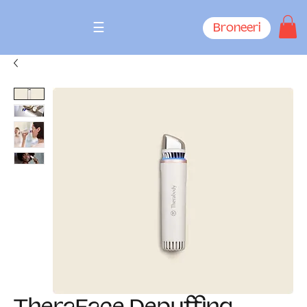
☰
Broneeri
TheraFace Depuffing