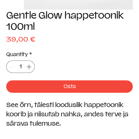
Gentle Glow happetoonik
100ml
Price
39,00 €
Quantity
*
Osta
See õrn, täiesti looduslik happetoonik
koorib ja niisutab nahka, andes terve ja
särava tulemuse.