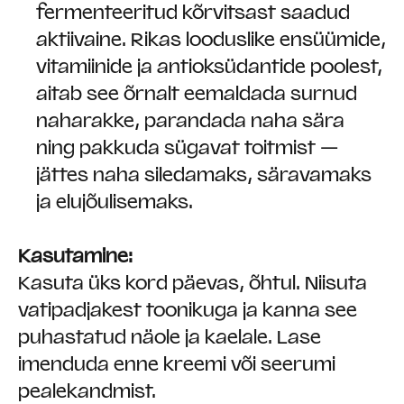
fermenteeritud kõrvitsast saadud
aktiivaine. Rikas looduslike ensüümide,
vitamiinide ja antioksüdantide poolest,
aitab see õrnalt eemaldada surnud
naharakke, parandada naha sära
ning pakkuda sügavat toitmist —
jättes naha siledamaks, säravamaks
ja elujõulisemaks.
Kasutamine:
Kasuta üks kord päevas, õhtul. Niisuta
vatipadjakest toonikuga ja kanna see
puhastatud näole ja kaelale. Lase
imenduda enne kreemi või seerumi
pealekandmist.