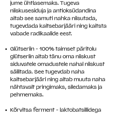
jume ühtlasemaks. Tugeva
niiskusesiduja ja antioksüdandina
aitab see samuti nahka niisutada,
tugevdada kaitsebarjääri ning kaitsta
vabade radikaalide eest.
Glütseriin - 100% taimset päritolu
glütseriin aitab tänu oma niiskust
siduvatele omadustele nahal niiskust
säilitada. See tugevdab naha
kaitsebarjääri ning aitab muuta naha
nähtavalt pringimaks, siledamaks ja
pehmemaks.
Kõrvitsa ferment - laktobatsillidega