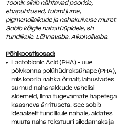
Toonik sihib nähtavad pooride,
ebapuhtused, tuhmi jume,
pigmendilaikude ja nahakuivuse muret.
Sobib kõigile nahatüüpidele, sh
tundlikule.
Lõhnavaba. Alkoholivaba.
Põhikoostisosad:
Lactobionic Acid (PHA) - uue
põlvkonna polühüdroksühape (PHA),
mis koorib nahka õrnalt, lahustades
surnud naharakkude vahelisi
sidemeid, ilma tugevamate hapetega
kaasneva ärrituseta. See sobib
ideaalselt tundlikule nahale, aidates
muuta naha tekstuuri siledamaks ja