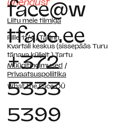
ühendust
face@w
Liitu meie tiimiga
tface.ee
Pille 11/4, Tallinn
Kvartali keskus (sissepääs Turu
+372
tänava küljelt,) Tartu
Müügitingimused
/
Privaatsuspoliitika
5333
What the Face OÜ
5399