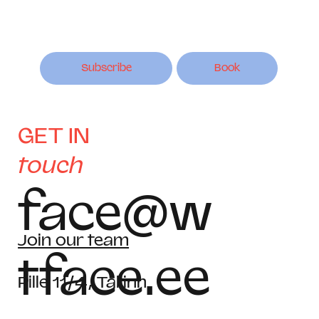
Subscribe
Book
GET IN
touch
face@w
Join our team
tface.ee
Pille 11/4, Tallinn