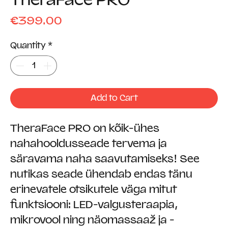
Price
€399.00
Quantity
*
Add to Cart
TheraFace PRO on kõik-ühes
nahahooldusseade tervema ja
säravama naha saavutamiseks! See
nutikas seade ühendab endas tänu
erinevatele otsikutele väga mitut
funktsiooni: LED-valgusteraapia,
mikrovool ning näomassaaž ja -