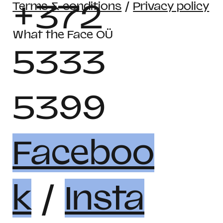
+372
Terms & conditions
/
Privacy policy
What the Face OÜ
5333
5399
Faceboo
k
/
Insta