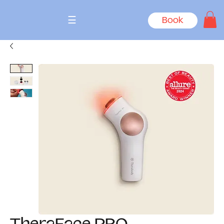
☰
Book
TheraFace PRO