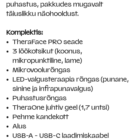
puhastus, pakkudes mugavalt
täiuslikku näohooldust.
Komplektis:
TheraFace PRO seade
3 löökotsikut (koonus,
mikropunktiline, lame)
Mikrovoolurõngas
LED-valgusteraapia rõngas (punane,
sinine ja infrapunavalgus)
Puhastusrõngas
TheraOne juhtiv geel (1,7 untsi)
Pehme kandekott
Alus
USB-A - USB-C laadimiskaabel