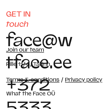
GET IN
touch
face@w
Join our team
tface.ee
Pille 11/4, Tallinn
+372
Terms & conditions
/
Privacy policy
What the Face OÜ
5333