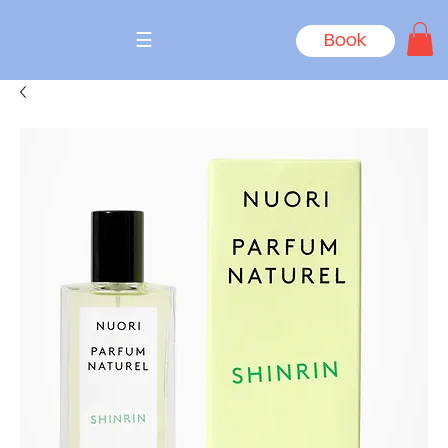
☰
Book