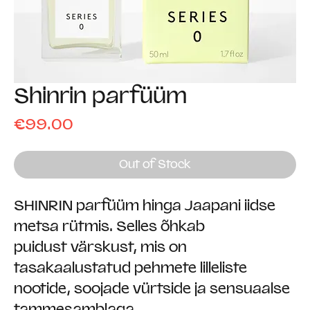
Shinrin parfüüm
Price
€99.00
Out of Stock
SHINRIN parfüüm hinga Jaapani iidse
metsa rütmis. Selles õhkab
puidust värskust, mis on
tasakaalustatud pehmete lilleliste
nootide, soojade vürtside ja sensuaalse
tammesamblaga.