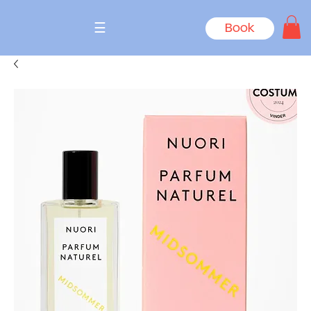
☰
Book