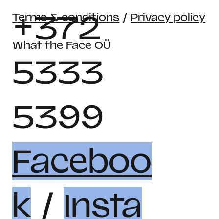
+372
Terms & conditions
/
Privacy policy
What the Face OÜ
5333
5399
Faceboo
k
/
Insta