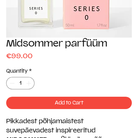
Midsommer parfüüm
Price
€99.00
Quantity
*
Add to Cart
Pikkadest põhjamaistest
suvepäevadest inspireeritud