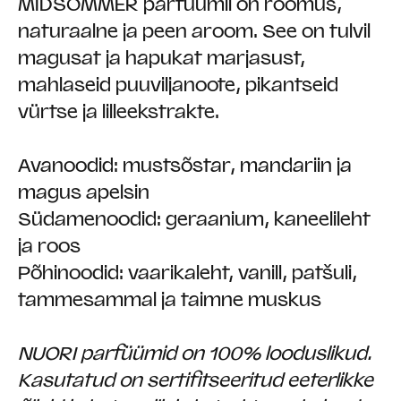
MIDSOMMER parfüümil on rõõmus,
naturaalne ja peen aroom. See on tulvil
magusat ja hapukat marjasust,
mahlaseid puuviljanoote, pikantseid
vürtse ja lilleekstrakte.
Avanoodid: mustsõstar, mandariin ja
magus apelsin
Südamenoodid: geraanium, kaneelileht
ja roos
Põhinoodid: vaarikaleht, vanill, patšuli,
tammesammal ja taimne muskus
NUORI parfüümid on 100% looduslikud.
Kasutatud on sertifitseeritud eeterlikke