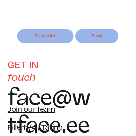
Subscribe
Book
GET IN
touch
face@w
Join our team
tface.ee
Pille 11/4, Tallinn