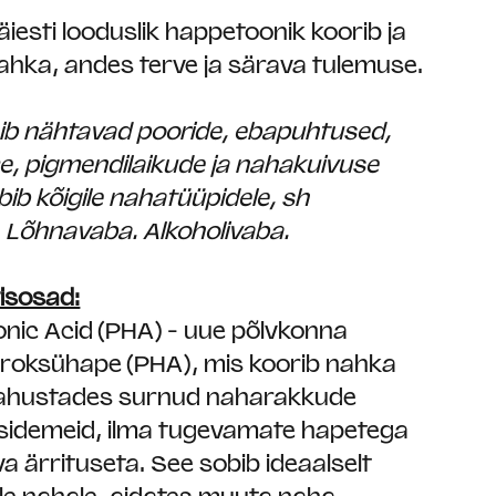
äiesti looduslik happetoonik koorib ja
nahka, andes terve ja särava tulemuse.
hib nähtavad pooride, ebapuhtused,
e, pigmendilaikude ja nahakuivuse
ib kõigile nahatüüpidele, sh
.
Lõhnavaba. Alkoholivaba.
isosad:
onic Acid (PHA) - uue põlvkonna
roksühape (PHA), mis koorib nahka
 lahustades surnud naharakkude
i sidemeid, ilma tugevamate hapetega
 ärrituseta. See sobib ideaalselt