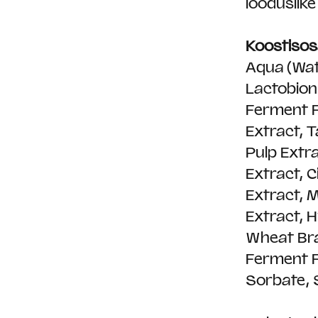
looduslike
Koostisos
Aqua (Wate
Lactobion
Ferment Fi
Extract, 
Pulp Extra
Extract, C
Extract, 
Extract, 
Wheat Br
Ferment F
Sorbate, 