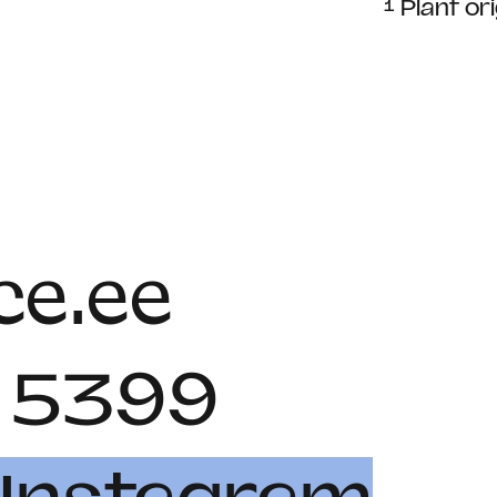
¹ Plant or
e.ee
 5399