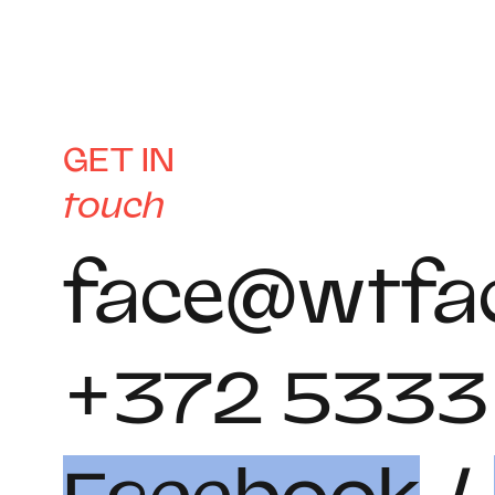
GET IN
touch
face@wtfac
+372 5333