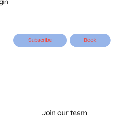
igin
Subscribe
Book
Join our team