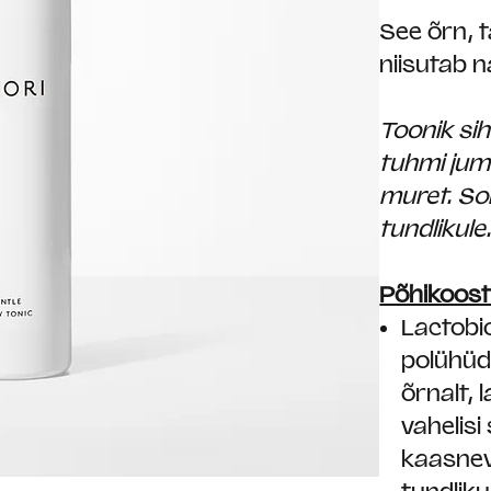
See õrn, t
niisutab 
Toonik si
tuhmi jum
muret. Sob
tundlikule
Põhikoost
Lactobi
polühüd
õrnalt,
vahelis
kaasneva