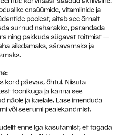
eeritud kõrvitsast saadud aktiivaine.
oduslike ensüümide, vitamiinide ja
dantide poolest, aitab see õrnalt
da surnud naharakke, parandada
ra ning pakkuda sügavat toitmist —
naha siledamaks, säravamaks ja
semaks.
ne:
s kord päevas, õhtul. Niisuta
kest toonikuga ja kanna see
d näole ja kaelale. Lase imenduda
mi või seerumi pealekandmist.
udelit enne iga kasutamist, et tagada