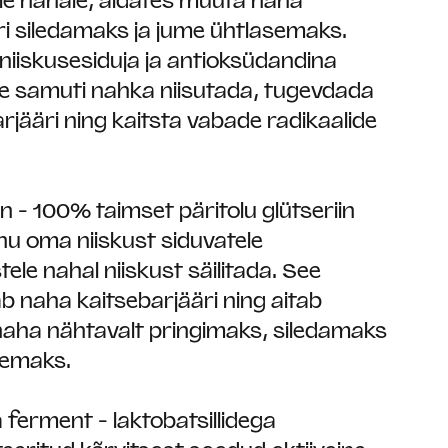
ule nahale, aidates muuta naha
ri siledamaks ja jume ühtlasemaks.
niiskusesiduja ja antioksüdandina
ee samuti nahka niisutada, tugevdada
rjääri ning kaitsta vabade radikaalide
in - 100% taimset päritolu glütseriin
nu oma niiskust siduvatele
le nahal niiskust säilitada. See
b naha kaitsebarjääri ning aitab
aha nähtavalt pringimaks, siledamaks
memaks.
 ferment - laktobatsillidega