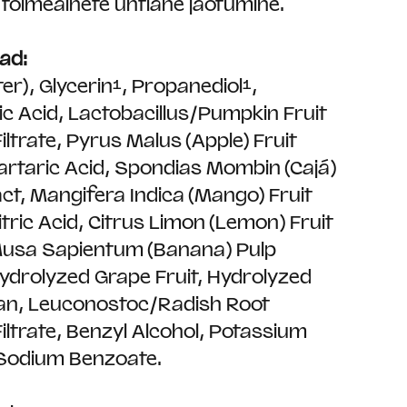
 toimeainete ühtlane jaotumine.
ad:
r), Glycerin¹, Propanediol¹,
ic Acid, Lactobacillus/Pumpkin Fruit
ltrate, Pyrus Malus (Apple) Fruit
Tartaric Acid, Spondias Mombin (Cajá)
ct, Mangifera Indica (Mango) Fruit
itric Acid, Citrus Limon (Lemon) Fruit
Musa Sapientum (Banana) Pulp
Hydrolyzed Grape Fruit, Hydrolyzed
an, Leuconostoc/Radish Root
iltrate, Benzyl Alcohol, Potassium
Sodium Benzoate.