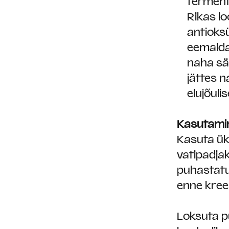
ferment
Rikas lo
antioksü
eemalda
naha sä
jättes 
elujõuli
Kasutami
Kasuta ük
vatipadja
puhastatu
enne kree
Loksuta p