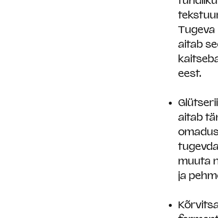
tundlik
tekstuu
Tugeva 
aitab s
kaitseba
eest.
Glütseri
aitab tä
omaduste
tugevda
muuta n
ja peh
Kõrvitsa