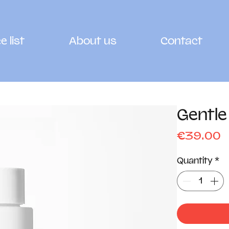
e list
About us
Contact
Gentle
P
€39.00
Quantity
*