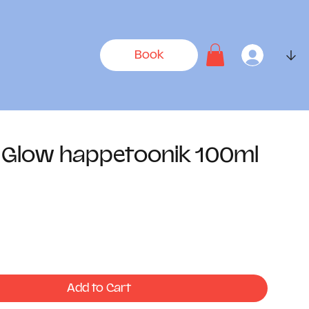
↓
Book
 Glow happetoonik 100ml
rice
Add to Cart