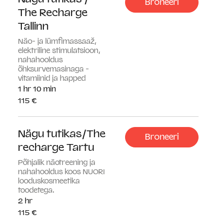
g meie
Broneeri
The Recharge
Tallinn
Näo- ja lümfimassaaž,
elektriline stimulatsioon,
teenust
nahahooldus
õhksurvemasinaga -
vitamiinid ja happed
1 hr 10 min
115
115 €
eurot
e seast
Nägu tutikas/The
Broneeri
recharge Tartu
Põhjalik näotreening ja
nahahooldus koos NUORI
looduskosmeetika
toodetega.
2 hr
115
115 €
eurot