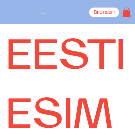
☰
Broneeri
EESTI
ESIM