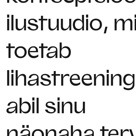
ilustuudio, m
toetab
lihastreenin
abil sinu
näonaha terv