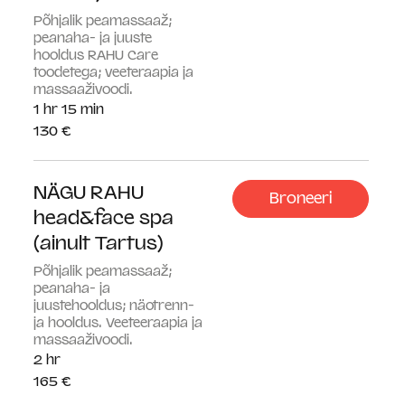
Põhjalik peamassaaž;
peanaha- ja juuste
hooldus RAHU Care
toodetega; veeteraapia ja
massaaživoodi.
1 hr 15 min
130
130 €
eurot
NÄGU RAHU
Broneeri
head&face spa
(ainult Tartus)
Põhjalik peamassaaž;
peanaha- ja
juustehooldus; näotrenn-
ja hooldus. Veeteeraapia ja
massaaživoodi.
2 hr
165
165 €
eurot